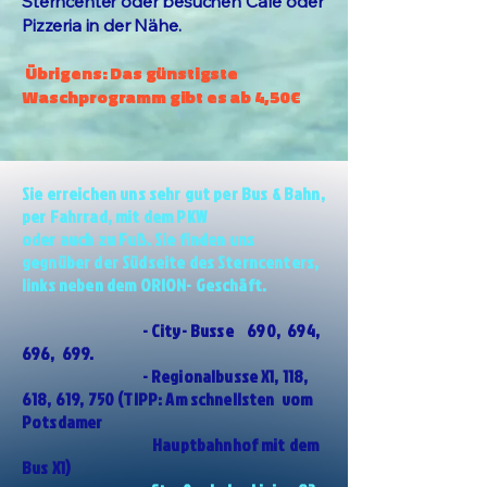
Sterncenter oder besuchen Cafè oder
Pizzeria in der Nähe.
Übrigens: Das günstigste
Waschprogramm gibt es ab 4,50 €
Sie erreichen uns sehr gut per Bus & Bahn,
per Fahrrad, mit dem PKW
oder auch zu Fuß. Sie finden uns
gegnüber der Südseite des Sterncenters,
links neben dem ORION- Geschäft.
- City- Busse 690, 694,
696, 699.
- Regionalbusse X1, 118,
618, 619, 750 (TIPP: Am schnellsten vom
Potsdamer
Hauptbahnhof mit dem
Bus X1)