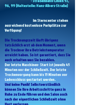
- Straßenbahn-Linien 92,
96, 99 (Haltestelle: Hans-Albers-Straße)
Im Sterncenter stehen
ausreichend kostenlose Parkplätze zur
Verfügung!
Die Trocknungszeit läuft übrigens
tatsächlich erst ab dem Moment, wenn
die Trockner ihre Betriebstemperatur
erreicht haben. So ist garantiert, dass Sie
auch erhalten was Sie bezahlen.
Der letzte Maschinen- Start ist jeweils 45
Minuten vor der Schließzeit. Der letzte
Trockenvorgang kann bis 15 Minuten vor
Ladenschluss gestartet werden.
Und keine Panik! Selbstverständlich
können Sie Ihre Arbeitsschritte ganz in
Ruhe zu Ende führen und den Salon auch
nach der eigentlichen Schließzeit ohne
Hast verlassen.