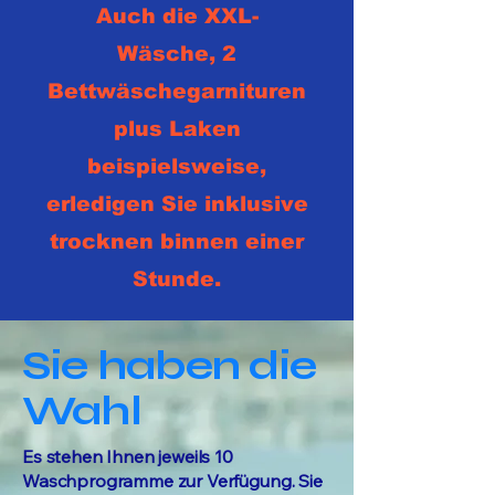
Auch die XXL-
Wäsche, 2
Bettwäschegarnituren
plus Laken
beispielsweise,
erledigen Sie inklusive
trocknen binnen einer
Stunde.
Sie haben die
Wahl
Es stehen Ihnen jeweils 10
Waschprogramme zur Verfügung. Sie