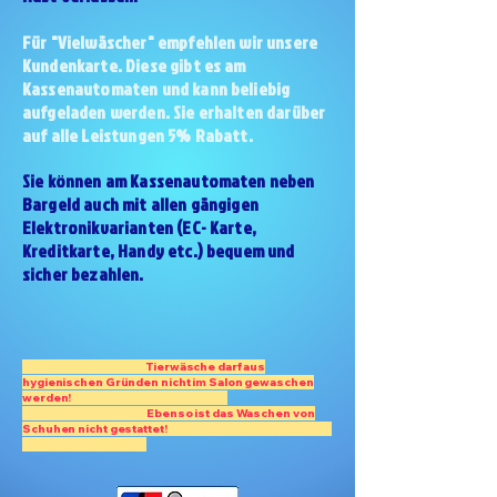
Für "Vielwäscher" empfehlen wir unsere
Kundenkarte. Diese gibt es am
Kassenautomaten und kann beliebig
aufgeladen werden. Sie erhalten darüber
auf alle Leistungen 5% Rabatt.
Sie können am Kassenautomaten neben
Bargeld auch mit allen gängigen
Elektronikvarianten (EC- Karte,
Kreditkarte, Handy etc.) bequem und
sicher bezahlen.​​
Tierwäsche darf aus
hygienischen Gründen nicht im Salon gewaschen
werden!
Ebenso ist das Waschen von
Schuhen nicht gestattet!